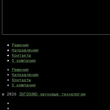
INTSOUND
Звуковое и интерактивное оборудование для
Решения
звуковые
музеев и выставок
Направления
Контакты
О компании
технологии
Решения
Направления
Контакты
О компании
© 2026
INTSOUND звуковые технологии
Решения
Направления